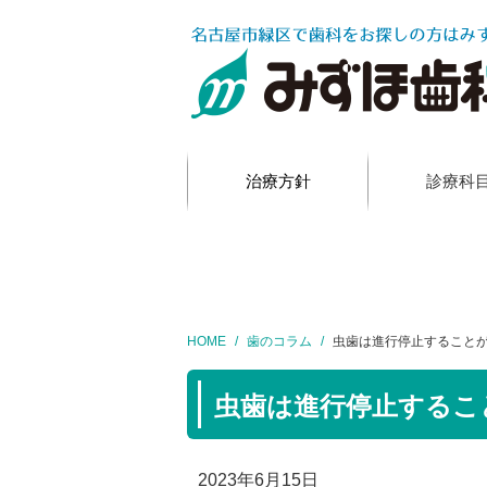
Warning
: Attempt to read property "term_id" on string in
/home/
治療方針
診療科
HOME
歯のコラム
虫歯は進行停止すること
虫歯は進行停止するこ
2023年6月15日