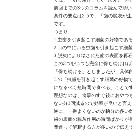
前回までの3つのコラムを読んで頂
条件の要点は2つで、「歯の脱灰が
です。
つまり、
1.虫歯を引き起こす細菌の好物であ
2.口の中にいる虫歯を引き起こす細
3.脱灰により壊された歯の表面を再
この3つをいつも完全に保ち続けれ
「保ち続ける」としましたが、具体
1.の「虫歯を引き起こす細菌の好
になるべく短時間で食べる」ことで
理想なのは、食事のすぐ後におやつ
ない分1回減るので効率が良いと言
逆に、一番よくないのが糖分の多い
歯の表面の脱灰作用の時間ばかりが
間違って解釈する方が多いので伝え