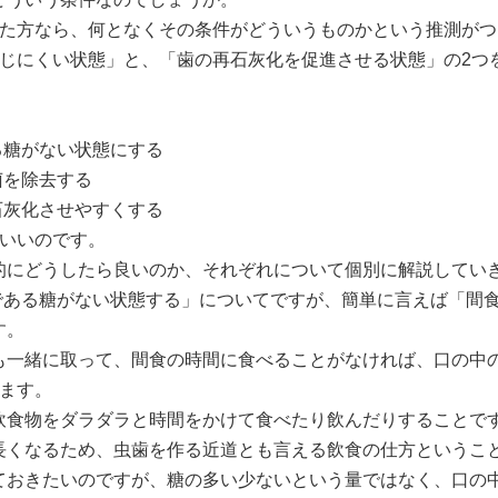
いた方なら、何となくその条件がどういうものかという推測が
生じにくい状態」と、「歯の再石灰化を促進させる状態」の2つ
る糖がない状態にする
菌を除去する
石灰化させやすくする
ばいいのです。
的にどうしたら良いのか、それぞれについて個別に解説してい
物である糖がない状態する」についてですが、簡単に言えば「間
す。
も一緒に取って、間食の時間に食べることがなければ、口の中
えます。
飲食物をダラダラと時間をかけて食べたり飲んだりすることで
長くなるため、虫歯を作る近道とも言える飲食の仕方というこ
ておきたいのですが、糖の多い少ないという量ではなく、口の