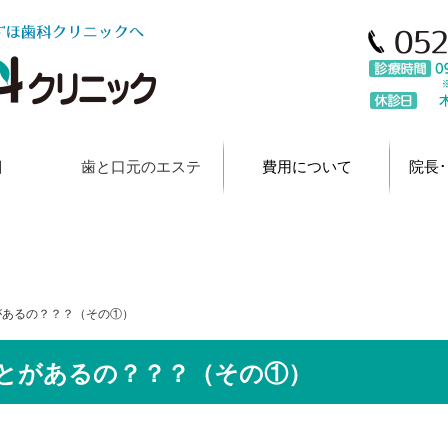
umygame10/nagoya-mizuho-dental.com/public_html/wp-co
目
歯と口元のエステ
費用について
院長
があるの？？？（その①）
とがあるの？？？（その①）