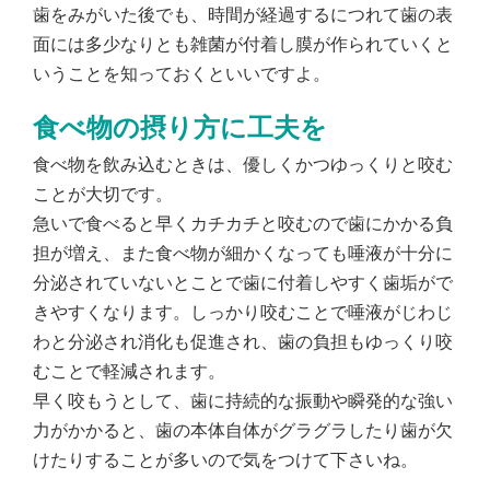
歯をみがいた後でも、時間が経過するにつれて歯の表
面には多少なりとも雑菌が付着し膜が作られていくと
いうことを知っておくといいですよ。
食べ物の摂り方に工夫を
食べ物を飲み込むときは、優しくかつゆっくりと咬む
ことが大切です。
急いで食べると早くカチカチと咬むので歯にかかる負
担が増え、また食べ物が細かくなっても唾液が十分に
分泌されていないとことで歯に付着しやすく歯垢がで
きやすくなります。しっかり咬むことで唾液がじわじ
わと分泌され消化も促進され、歯の負担もゆっくり咬
むことで軽減されます。
早く咬もうとして、歯に持続的な振動や瞬発的な強い
力がかかると、歯の本体自体がグラグラしたり歯が欠
けたりすることが多いので気をつけて下さいね。