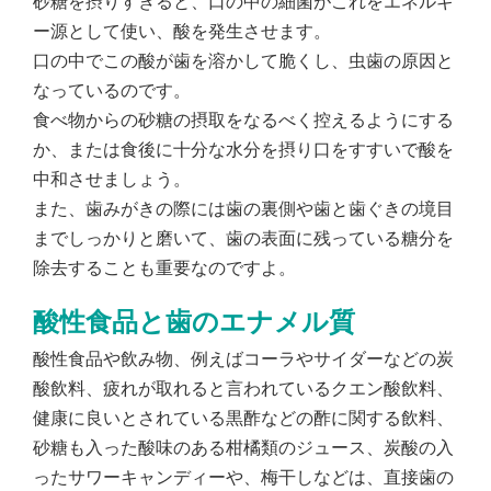
砂糖を摂りすぎると、口の中の細菌がこれをエネルギ
ー源として使い、酸を発生させます。
口の中でこの酸が歯を溶かして脆くし、虫歯の原因と
なっているのです。
食べ物からの砂糖の摂取をなるべく控えるようにする
か、または食後に十分な水分を摂り口をすすいで酸を
中和させましょう。
また、歯みがきの際には歯の裏側や歯と歯ぐきの境目
までしっかりと磨いて、歯の表面に残っている糖分を
除去することも重要なのですよ。
酸性食品と歯のエナメル質
酸性食品や飲み物、例えばコーラやサイダーなどの炭
酸飲料、疲れが取れると言われているクエン酸飲料、
健康に良いとされている黒酢などの酢に関する飲料、
砂糖も入った酸味のある柑橘類のジュース、炭酸の入
ったサワーキャンディーや、梅干しなどは、直接歯の