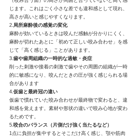
（咬み合う面）の高さが周囲と合っていないと高く感
じます。これはごく小さな差でも違和感として現れ、
高さが高いと感じやすくなります。
2.
局所麻酔後の感覚の変化
麻酔が効いているときは咬んだ感触が分かりにくく、
麻酔が切れたあとに「初めて正しい咬み合わせ」を感
じて「高く感じる」ことがあります。
3.
歯や歯周組織の一時的な過敏・炎症
削った刺激や接着の刺激で歯やその周囲の組織が一時
的に敏感になり、咬んだときの圧が強く感じられる場
合があります
4.
仮歯と最終冠の違い
仮歯で慣れていた咬み合わせが最終物で変わると、違
和感を覚えます。素材や形状の違いで咬み心地が変わ
るためです。
5.
咬合のバランス（片側だけ強く当たるなど）
1点に負担が集中するとそこだけ高く感じ、顎や筋肉