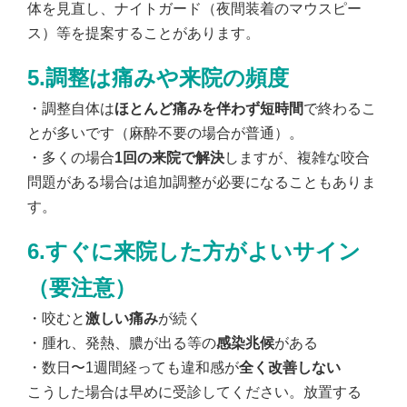
体を見直し、ナイトガード（夜間装着のマウスピー
ス）等を提案することがあります。
5.調整は痛みや来院の頻度
・調整自体は
ほとんど痛みを伴わず短時間
で終わるこ
とが多いです（麻酔不要の場合が普通）。
・多くの場合
1回の来院で解決
しますが、複雑な咬合
問題がある場合は追加調整が必要になることもありま
す。
6.すぐに来院した方がよいサイン
（要注意）
・咬むと
激しい痛み
が続く
・腫れ、発熱、膿が出る等の
感染兆候
がある
・数日〜1週間経っても違和感が
全く改善しない
こうした場合は早めに受診してください。放置する