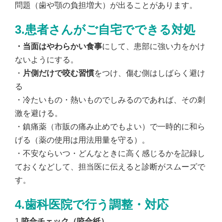
問題（歯や顎の負担増大）が出ることがあります。
3.患者さんがご自宅でできる対処
・当面はやわらかい食事
にして、患部に強い力をかけ
ないようにする。
・
片側だけで咬む習慣
をつけ、傷む側はしばらく避け
る
・冷たいもの・熱いものでしみるのであれば、その刺
激を避ける。
・鎮痛薬（市販の痛み止めでもよい）で一時的に和ら
げる（薬の使用は用法用量を守る）。
・不安ならいつ・どんなときに高く感じるかを記録し
ておくなどして、担当医に伝えると診断がスムーズで
す。
4.歯科医院で行う調整・対応
1.
咬合チェック（咬合紙）